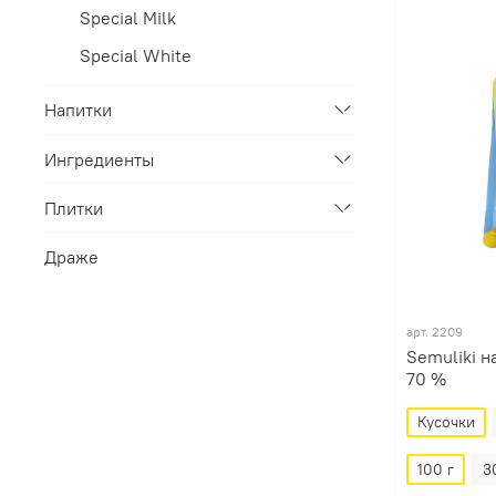
Special Milk
Special White
Напитки
Ингредиенты
Плитки
Драже
арт.
2209
Semuliki н
70 %
Кусочки
100 г
3