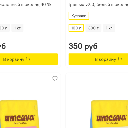
 молочный шоколад 40 %
Грешью v2.0, белый шокола
Кусочки
00 г
1 кг
100 г
300 г
1 кг
уб
350 руб
В корзину
В корзину