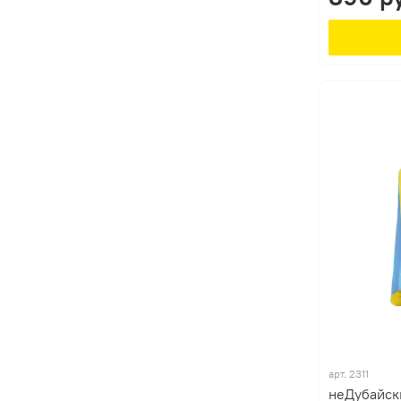
арт.
2311
неДубайск