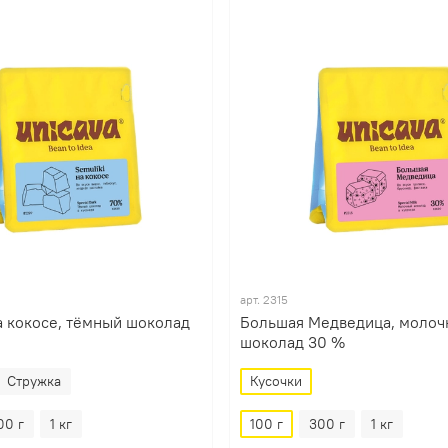
арт.
2315
а кокосе, тёмный шоколад
Большая Медведица, моло
шоколад 30 %
Стружка
Кусочки
00 г
1 кг
100 г
300 г
1 кг