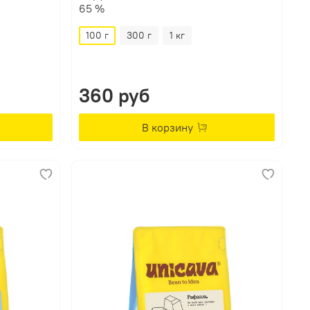
65 %
100 г
300 г
1 кг
360 руб
В корзину