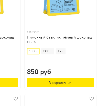
арт.
2202
 шоколад
Лимонный базилик, тёмный шоколад
66 %
100 г
300 г
1 кг
350 руб
В корзину