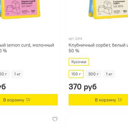
арт.
2414
ый lemon curd, молочный
Клубничный сорбет, белый
0 %
50 %
Кусочки
00 г
1 кг
100 г
300 г
1 кг
уб
370 руб
В корзину
В корзину