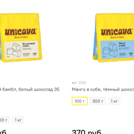
арт.
2212
 бамбл, белый шоколад 35
Манго в кубе, тёмный шоко
100 г
300 г
1 кг
00 г
1 кг
уб
370 руб