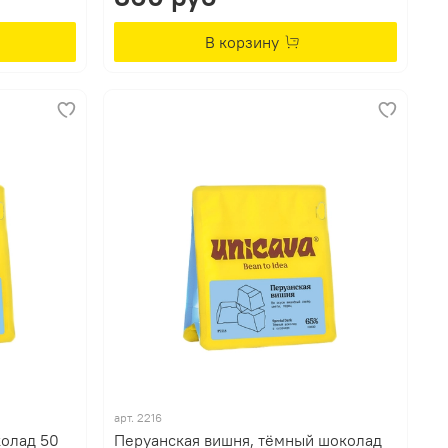
В корзину
арт.
2216
колад 50
Перуанская вишня, тёмный шоколад