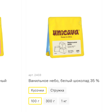
арт.
2403
чный
Ванильное небо, белый шоколад 35 %
Кусочки
Стружка
100 г
300 г
1 кг