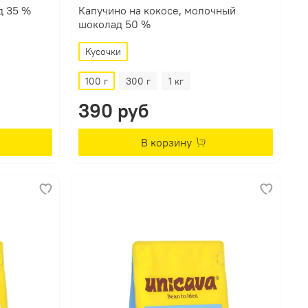
д 35 %
Капучино на кокосе, молочный
шоколад 50 %
Кусочки
100 г
300 г
1 кг
390 руб
В корзину