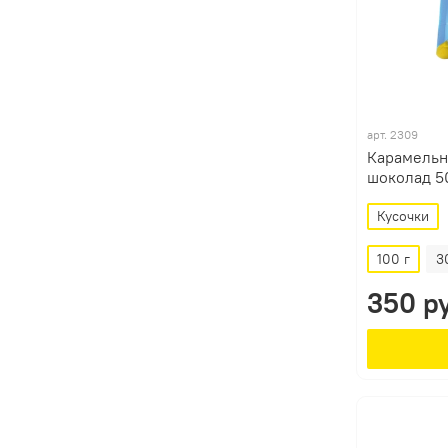
арт.
2309
Карамельн
шоколад 5
Кусочки
100 г
3
350 р