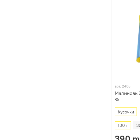
арт.
2405
Малиновый
%
Кусочки
100 г
3
390 р