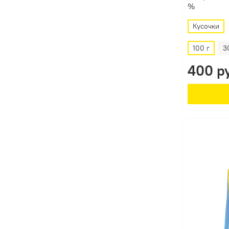
%
Кусочки
100 г
3
400 р