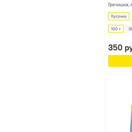
Гречишка,
Кусочки
100 г
3
350 р