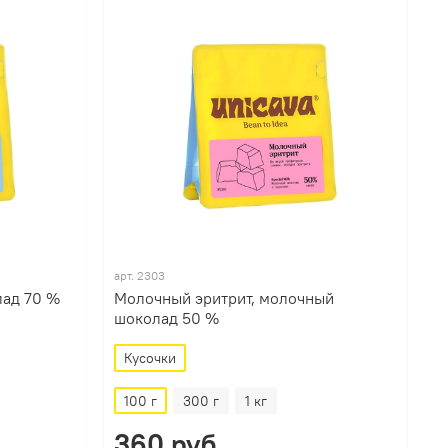
арт.
2303
лад 70 %
Молочный эритрит, молочный
шоколад 50 %
Кусочки
100 г
300 г
1 кг
360 руб