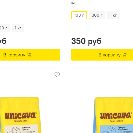
%
100 г
300 г
1 кг
00 г
1 кг
уб
350 руб
В корзину
В корзину