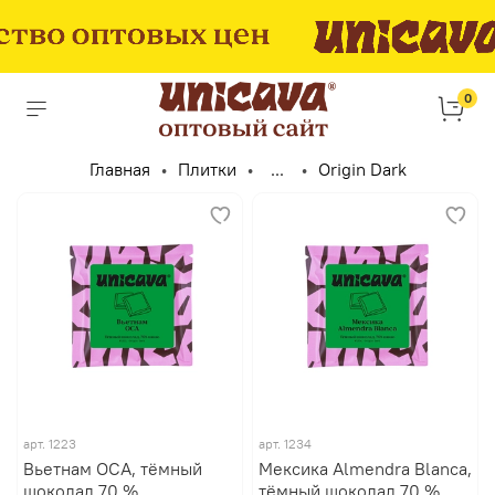
0
Главная
Плитки
...
Origin Dark
арт.
1223
арт.
1234
Вьетнам OCA, тёмный
Мексика Almendra Blanca,
шоколад 70 %
тёмный шоколад 70 %