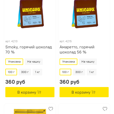
арт.
4213
арт.
4215
Smoky, горячий шоколад
Амаретто, горячий
70 %
шоколад 56 %
Упаковка
На чашку
Упаковка
На чашку
100 г
300 г
1 кг
100 г
300 г
1 кг
360 руб
360 руб
В корзину
В корзину