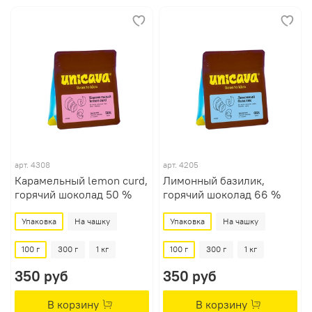
арт.
4308
арт.
4205
Карамельный lemon curd,
Лимонный базилик,
горячий шоколад 50 %
горячий шоколад 66 %
Упаковка
На чашку
Упаковка
На чашку
100 г
300 г
1 кг
100 г
300 г
1 кг
350 руб
350 руб
В корзину
В корзину