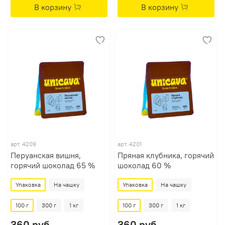
В корзину
В корзину
арт.
4209
арт.
4201
Перуанская вишня,
Пряная клубника, горячий
горячий шоколад 65 %
шоколад 60 %
Упаковка
На чашку
Упаковка
На чашку
100 г
300 г
1 кг
100 г
300 г
1 кг
360 руб
360 руб