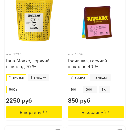
арт.
4207
арт.
4309
Гала-Мокко, горячий
Гречишка, горячий
шоколад 70 %
шоколад 40 %
Упаковка
На чашку
Упаковка
На чашку
500 г
100 г
300 г
1 кг
2250 руб
350 руб
В корзину
В корзину