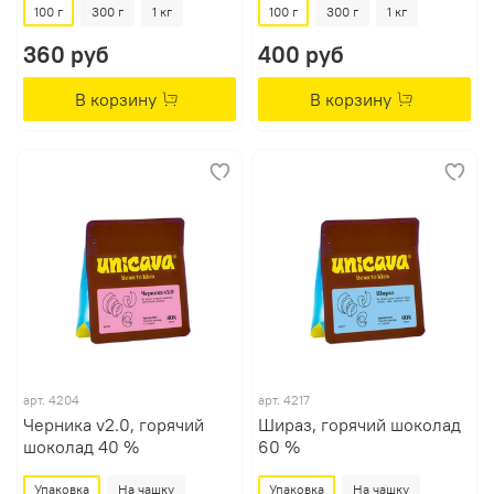
100 г
300 г
1 кг
100 г
300 г
1 кг
360 руб
400 руб
В корзину
В корзину
арт.
4204
арт.
4217
Черника v2.0, горячий
Шираз, горячий шоколад
шоколад 40 %
60 %
Упаковка
На чашку
Упаковка
На чашку