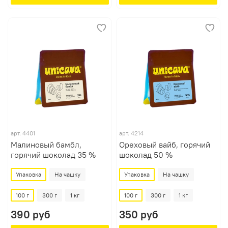
арт.
4401
арт.
4214
Малиновый бамбл,
Ореховый вайб, горячий
горячий шоколад 35 %
шоколад 50 %
Упаковка
На чашку
Упаковка
На чашку
100 г
300 г
1 кг
100 г
300 г
1 кг
390 руб
350 руб