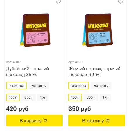
арт.
4307
арт.
4206
Дубайский, горячий
Жгучий перчик, горячий
шоколад 35 %
шоколад 69 %
Упаковка
На чашку
Упаковка
На чашку
100 г
300 г
1 кг
100 г
300 г
1 кг
420 руб
350 руб
В корзину
В корзину