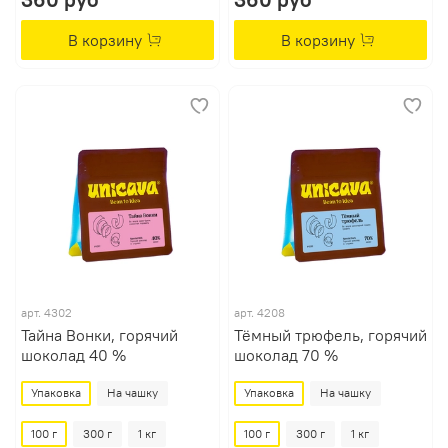
В корзину
В корзину
арт.
4302
арт.
4208
Тайна Вонки, горячий
Тёмный трюфель, горячий
шоколад 40 %
шоколад 70 %
Упаковка
На чашку
Упаковка
На чашку
100 г
300 г
1 кг
100 г
300 г
1 кг